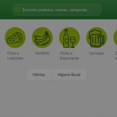
Encontre produtos, marcas, categorias...
Frios e
Hortifrúti
Vinho e
Cervejas
D
Laticínios
Espumante
Ofertas
Higiene Bucal