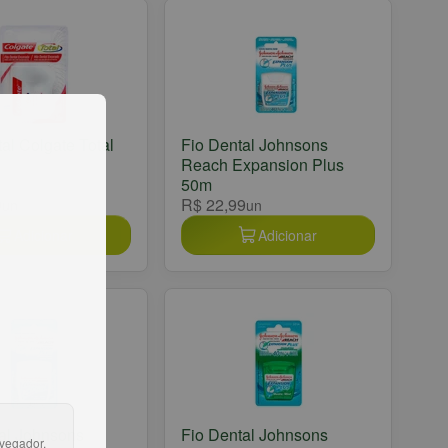
tal Colgate Total
Fio Dental Johnsons
Reach Expansion Plus
50m
9
R$ 22,99
un
un
Adicionar
Adicionar
al Johnsons
Fio Dental Johnsons
avegador.