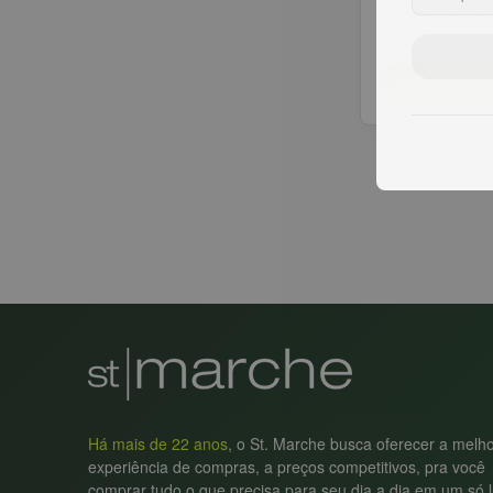
Saúde Menta
R$ 37,99
un
Adic
Há mais de 22 anos
, o St. Marche busca oferecer a melh
experiência de compras, a preços competitivos, pra você
comprar tudo o que precisa para seu dia a dia em um só l