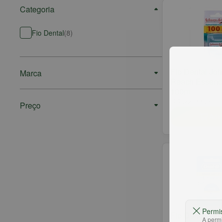
Categoria
Fio Dental
(
8
)
Fio Dental Jo
Marca
Reach Essenc
100m
R$ 22,99
un
Preço
Adic
Permi
Fio Dental Ora
A permi