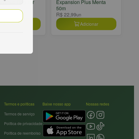
n Plus Regular
Expansion Plus Menta
50m
9
R$ 22,99
un
un
Adicionar
Adicionar
Termos e políticas
Baixe nosso app
Nossas redes
Termos de serviço
Política de privacidade
Política de reembolso