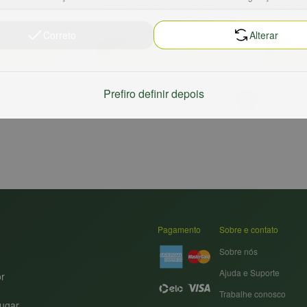
 25m
Superfloss 50 Unidades
Expansio
50m
R$ 41,99
R$ 22,9
un
Correto
Alterar
ionar
Adicionar
Prefiro definir depois
1
Pagamento
Sobre e contato
Sobre nós
Ajuda e Suporte
or
Trabalhe conosco
ugar.