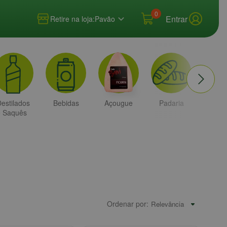
0
Entrar
Retire na loja:
Pavão
estilados
Bebidas
Açougue
Padaria
Higi
e Saquês
e
Bele
Ordenar por: