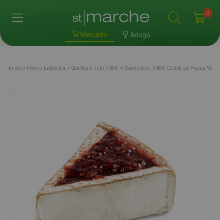
0
Mercado
Adega
Início
Frios e Laticínios
Queijos e Tofu
Brie e Camembert
Brie Geleia De Frutas Ve