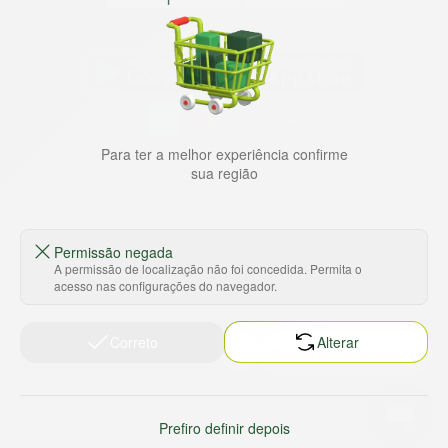
Baixe nosso app
HORTUS COMERCIO DE ALIMENTOS S.A
Para ter a melhor experiência confirme
CNPJ: 09.000.493/0002-15
sua região
Sobre e contato
Termos e políticas
Sobre nós
Termos de serviço
Permissão negada
Ajuda e Suporte
Política de privacidade
A permissão de localização não foi concedida. Permita o
Trabalhe conosco
Política de reembolso
acesso nas configurações do navegador.
Sustentabilidade
Política de frete
Correto
Alterar
Nossas lojas
Tabloides
Relação com Investidores
Prefiro definir depois