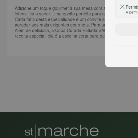
Permi
Adicione um toque gourmet à sua mesa com a
Copa Curada F
A permi
intensifica o sabor. Uma opção perfeita para quem busca um ape
Cada fatia desta especialidade é um convite ao paladar. Sua
agradar aos mais exigentes gourmets. Para um sabor ainda mai
Além de deliciosa, a Copa Curada Fatiada SADIA é prática. Já
receita especial, ela é a escolha certa para quem não abre mã