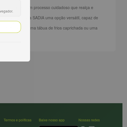
das, curadas em um processo cuidadoso que realça e
avegador.
.
pa Curada Fatiada SADIA uma opção versátil, capaz de
rtesanais.
m lanche rápido, uma tábua de frios caprichada ou uma
Termos e políticas
Baixe nosso app
Nossas redes