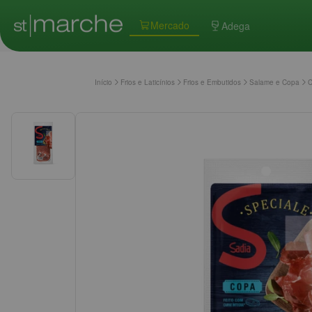
Mercado
Adega
Início
Frios e Laticínios
Frios e Embutidos
Salame e Copa
C