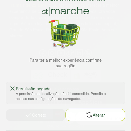
Há mais de 22 anos
, o St. Marche busca oferecer a melhor
experiência de compras, a preços competitivos, pra você
comprar tudo o que precisa para seu dia a dia em um só
lugar. Além da loja online temos 31 lojas físicas na capital,
Grande São Paulo, litoral e interior de São Paulo. Vem ser
Marche!
Para ter a melhor experiência confirme
sua região
Permissão negada
Baixe nosso app
A permissão de localização não foi concedida. Permita o
acesso nas configurações do navegador.
Correto
Alterar
HORTUS COMERCIO DE ALIMENTOS S.A
CNPJ: 09.000.493/0002-15