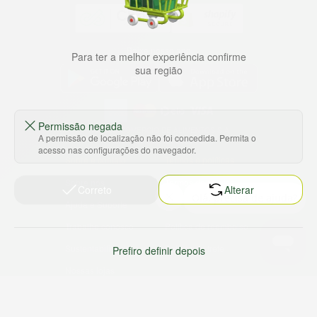
Baixe nosso app
Para ter a melhor experiência confirme
sua região
Permissão negada
HORTUS COMERCIO DE ALIMENTOS S.A
A permissão de localização não foi concedida. Permita o
CNPJ: 09.000.493/0002-15
acesso nas configurações do navegador.
Sobre e contato
Termos e políticas
Sobre nós
Termos de serviço
Correto
Alterar
Ajuda e Suporte
Política de privacidade
Trabalhe conosco
Política de reembolso
Sustentabilidade
Política de frete
Prefiro definir depois
Nossas lojas
Tabloides
Relação com Investidores