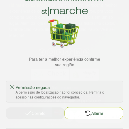
Há mais de 22 anos
, o St. Marche busca oferecer a melhor
experiência de compras, a preços competitivos, pra você
comprar tudo o que precisa para seu dia a dia em um só
lugar. Além da loja online temos 31 lojas físicas na capital,
Grande São Paulo, litoral e interior de São Paulo. Vem ser
Marche!
Para ter a melhor experiência confirme
sua região
Permissão negada
Baixe nosso app
A permissão de localização não foi concedida. Permita o
acesso nas configurações do navegador.
Correto
Alterar
HORTUS COMERCIO DE ALIMENTOS S.A
CNPJ: 09.000.493/0002-15