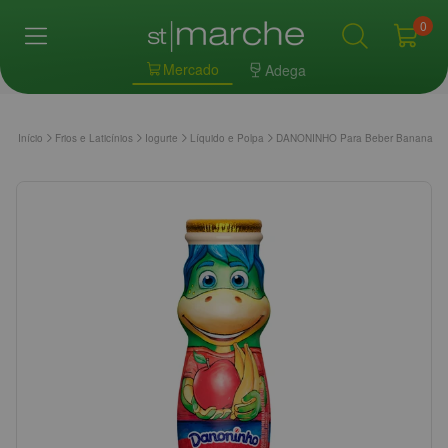
0
Mercado
Adega
Início
Frios e Laticínios
Iogurte
Líquido e Polpa
DANONINHO Para Beber Banana e 