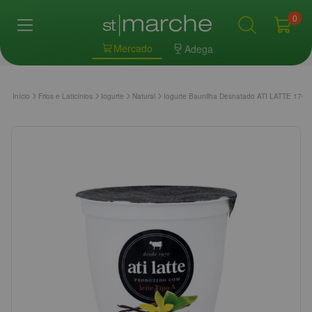
0
Mercado
Adega
Início
Frios e Laticínios
Iogurte
Natural
Iogurte Baunilha Desnatado ATI LATTE 170g