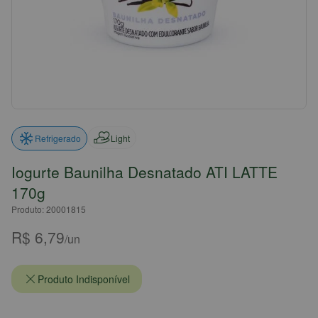
Light
Refrigerado
Iogurte Baunilha Desnatado ATI LATTE
170g
Produto: 20001815
R$ 6,79
/un
Produto Indisponível