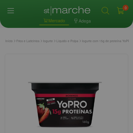
0
Mercado
Adega
Início
Frios e Laticínios
Iogurte
Líquido e Polpa
Iogurte com 15g de proteína YoPR