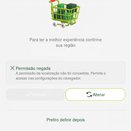
Grande São Paulo, litoral e interior de São Paulo. Vem ser
Marche!
Para ter a melhor experiência confirme
sua região
Baixe nosso app
Permissão negada
A permissão de localização não foi concedida. Permita o
acesso nas configurações do navegador.
Correto
Alterar
HORTUS COMERCIO DE ALIMENTOS S.A
CNPJ: 09.000.493/0002-15
Sobre e contato
Termos e políticas
Sobre nós
Termos de serviço
Prefiro definir depois
Ajuda e Suporte
Política de privacidade