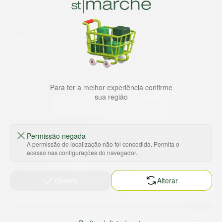
comprar tudo o que precisa para seu dia a dia em um só
lugar. Além da loja online temos 31 lojas físicas na capital,
Grande São Paulo, litoral e interior de São Paulo. Vem ser
Marche!
Para ter a melhor experiência confirme
sua região
Baixe nosso app
Permissão negada
A permissão de localização não foi concedida. Permita o
acesso nas configurações do navegador.
Correto
Alterar
HORTUS COMERCIO DE ALIMENTOS S.A
CNPJ: 09.000.493/0002-15
Sobre e contato
Termos e políticas
Sobre nós
Termos de serviço