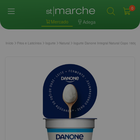
0
Mercado
Adega
Início
Frios e Laticínios
Iogurte
Natural
Iogurte Danone Integral Natural Copo 160g