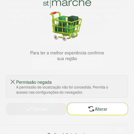
comprar tudo o que precisa para seu dia a dia em um só
lugar. Além da loja online temos 31 lojas físicas na capital,
Grande São Paulo, litoral e interior de São Paulo. Vem ser
Marche!
Para ter a melhor experiência confirme
sua região
Baixe nosso app
Permissão negada
A permissão de localização não foi concedida. Permita o
acesso nas configurações do navegador.
Correto
Alterar
HORTUS COMERCIO DE ALIMENTOS S.A
CNPJ: 09.000.493/0002-15
Sobre e contato
Termos e políticas
Sobre nós
Termos de serviço