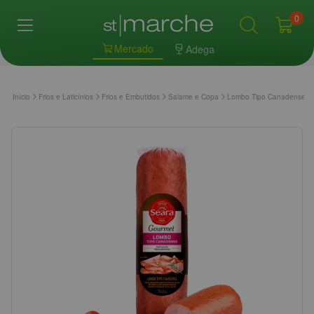
0
Mercado
Adega
Início
Frios e Laticínios
Frios e Embutidos
Salame e Copa
Lombo Tipo Canadense 