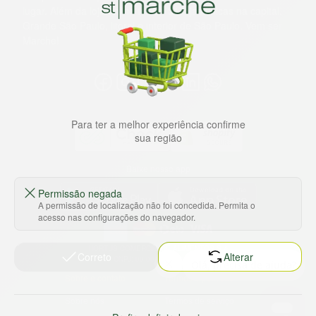
lugar. Além da loja online temos 31 lojas físicas na capital,
Grande São Paulo, litoral e interior de São Paulo. Vem ser
Marche!
Para ter a melhor experiência confirme
sua região
Baixe nosso app
Permissão negada
A permissão de localização não foi concedida. Permita o
acesso nas configurações do navegador.
HORTUS COMERCIO DE ALIMENTOS S.A
Correto
Alterar
CNPJ: 09.000.493/0002-15
Sobre e contato
Termos e políticas
Sobre nós
Termos de serviço