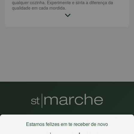
qualquer cozinha. Experimente e sinta a diferença da
qualidade em cada mordida.
Há mais de 22 anos
, o St. Marche busca oferecer a melhor
Estamos felizes em te receber de novo
experiência de compras, a preços competitivos, pra você
comprar tudo o que precisa para seu dia a dia em um só