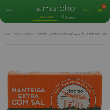
0
Mercado
Adega
Início
Frios e Laticínios
Laticínios
Manteiga
Manteiga AVIAÇÃO Tablete Com Sal 200