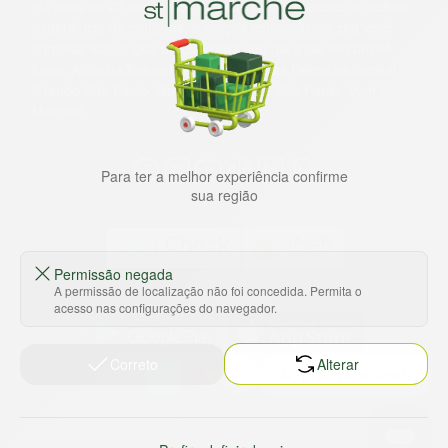
Há mais de 22 anos
, o St. Marche busca oferecer a melhor
experiência de compras, a preços competitivos, pra você
comprar tudo o que precisa para seu dia a dia em um só
lugar. Além da loja online temos 31 lojas físicas na capital,
Grande São Paulo, litoral e interior de São Paulo. Vem ser
Marche!
Para ter a melhor experiência confirme
sua região
Permissão negada
A permissão de localização não foi concedida. Permita o
Baixe nosso app
acesso nas configurações do navegador.
Correto
Alterar
HORTUS COMERCIO DE ALIMENTOS S.A
CNPJ: 09.000.493/0002-15
Sobre e contato
Termos e políticas