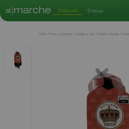
Mercado
Adega
Início
Frios e Laticínios
Queijos e Tofu
Edam e Gouda
Quei