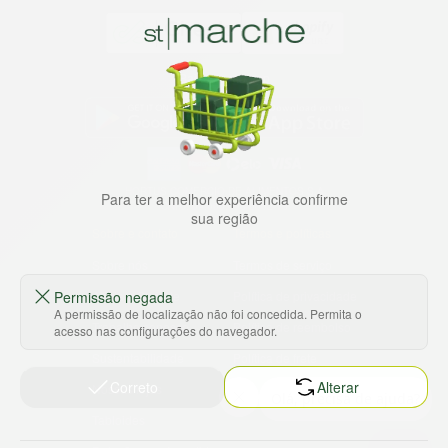
Baixe nosso app
HORTUS COMERCIO DE ALIMENTOS S.A
Para ter a melhor experiência confirme
CNPJ: 09.000.493/0002-15
sua região
Sobre e contato
Termos e políticas
Sobre nós
Termos de serviço
Permissão negada
Ajuda e Suporte
Política de privacidade
A permissão de localização não foi concedida. Permita o
Trabalhe conosco
Política de reembolso
acesso nas configurações do navegador.
Sustentabilidade
Política de frete
Correto
Alterar
Nossas lojas
Tabloides