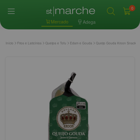
0
Mercado
Adega
Início
Frios e Laticínios
Queijos e Tofu
Edam e Gouda
Queijo Gouda Kroon Snack 1