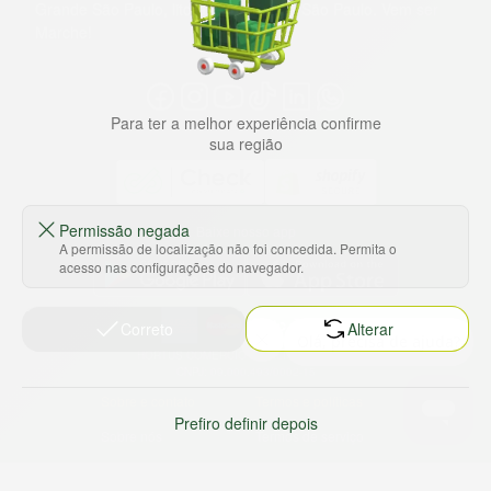
Grande São Paulo, litoral e interior de São Paulo. Vem ser
Marche!
Para ter a melhor experiência confirme
sua região
Permissão negada
Baixe nosso app
A permissão de localização não foi concedida. Permita o
acesso nas configurações do navegador.
Correto
Alterar
HORTUS COMERCIO DE ALIMENTOS S.A
CNPJ: 09.000.493/0002-15
Sobre e contato
Termos e políticas
Prefiro definir depois
Sobre nós
Termos de serviço
Ajuda e Suporte
Política de privacidade