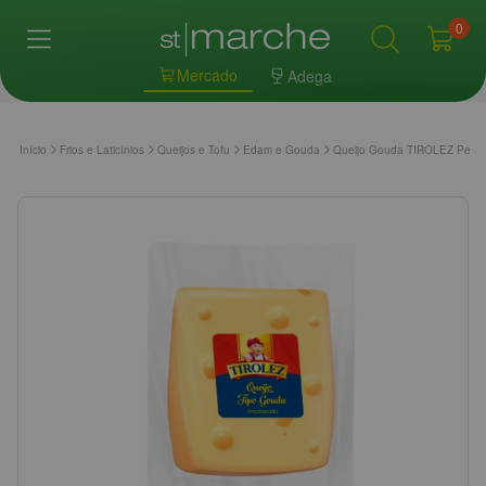
0
Mercado
Adega
Início
Frios e Laticínios
Queijos e Tofu
Edam e Gouda
Queijo Gouda TIROLEZ Peda