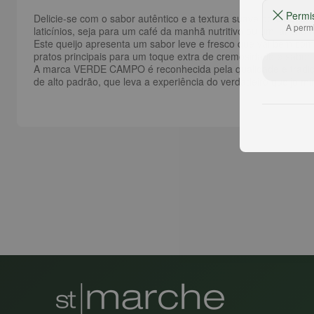
Permi
Delicie-se com o sabor autêntico e a textura suave do
Queijo 
A permi
laticínios, seja para um café da manhã nutritivo ou um lanche 
Este queijo apresenta um sabor leve e fresco que vai bem com
pratos principais para um toque extra de cremosidade e sabor.
A marca VERDE CAMPO é reconhecida pela qualidade e tradição
de alto padrão, que leva a experiência do verdadeiro queijo mi