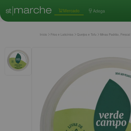
Mercado
Adega
Início
Frios e Laticínios
Queijos e Tofu
Minas Padrão, Frescal 