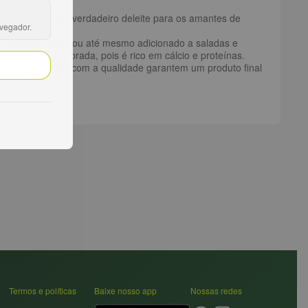
 este queijo é um verdadeiro deleite para os amantes de
avegador.
s, geleias, pães, ou até mesmo adicionado a saladas e
entação equilibrada, pois é rico em cálcio e proteínas.
e o compromisso com a qualidade garantem um produto final
Termos e políticas
Baixe nosso app
Nossas redes