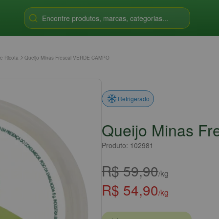
Encontre produtos, marcas, categorias...
e Ricota
Queijo Minas Frescal VERDE CAMPO
Refrigerado
Queijo Minas F
Produto: 102981
R$ 59,90
/kg
R$ 54,90
/kg