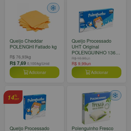
Queijo Cheddar
Queijo Processado
POLENGHI Fatiado kg
UHT Original
POLENGUINHO 136g
R$ 76,93
kg
8 Unidades
R$ 10,90
un
R$ 7,69
R$ 9,99
un
0,100
/kg/Unid
Adicionar
Adicionar
14
%
OFF
Queijo Processado
Polenguinho Fresco