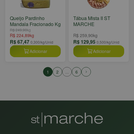
Queijo Pardinho
Tábua Mista II ST
Mandala Fracionado Kg
MARCHE
R$ 249,90
kg
R$ 224,89
kg
R$ 259,90
kg
R$ 67,47
R$ 129,95
0,300
/kg/Unid
0,500
/kg/Unid
Adicionar
Adicionar
1
2
...
6