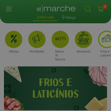
0
Mercado
Adega
Ofertas
Novidades
Marca
Mercearia
Frios e
St
Laticíni
Marche