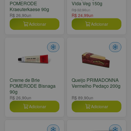
POMERODE
Vida Veg 150g
Kraeuterkaese 90g
R$ 32,90
un
R$ 26,90
un
R$ 24,99
un
Adicionar
Adicionar
Creme de Brie
Queijo PRIMADONNA
POMERODE Bisnaga
Vermelho Pedaço 200g
90g
R$ 26,90
un
R$ 89,90
un
Adicionar
Adicionar