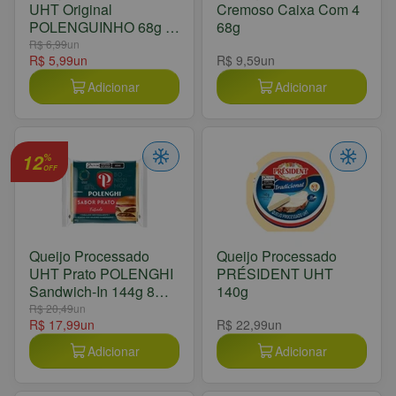
UHT Original
Cremoso Caixa Com 4
POLENGUINHO 68g 4
68g
Unidades
R$ 6,99
un
R$ 5,99
un
R$ 9,59
un
Adicionar
Adicionar
12
%
OFF
Queijo Processado
Queijo Processado
UHT Prato POLENGHI
PRÉSIDENT UHT
Sandwich-In 144g 8
140g
Unidades
R$ 20,49
un
R$ 17,99
un
R$ 22,99
un
Adicionar
Adicionar