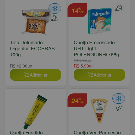
14
%
OFF
Tofu Defumado
Queijo Processado
Orgânico ECOBRAS
UHT Light
100g
POLENGUINHO 68g 4
Unidades
R$ 6,99
un
R$ 42,90
un
R$ 5,99
un
Adicionar
Adicionar
24
%
OFF
Queijo Fundido
Queijo Veg Parmesão