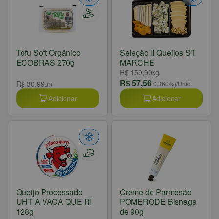
Tofu Soft Orgânico
Seleção II Queijos ST
ECOBRAS 270g
MARCHE
R$ 159,90
kg
R$ 57,56
R$ 30,99
un
0,360
/kg/Unid
Adicionar
Adicionar
Queijo Processado
Creme de Parmesão
UHT A VACA QUE RI
POMERODE Bisnaga
128g
de 90g