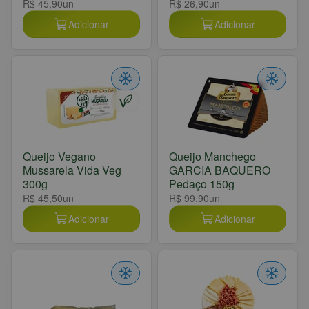
R$ 45,90
un
R$ 26,90
un
Adicionar
Adicionar
Queijo Vegano
Queijo Manchego
Mussarela Vida Veg
GARCIA BAQUERO
300g
Pedaço 150g
R$ 45,50
un
R$ 99,90
un
Adicionar
Adicionar