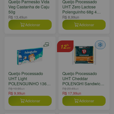
Queijo Parmesão Vida
Queijo Processado
Veg Castanha de Caju
UHT Zero Lactose
50g
Polenguinho 68g 4
Unidades
R$ 13,49
un
R$ 8,99
un
Adicionar
Adicionar
12
%
OFF
Queijo Processado
Queijo Processado
UHT Light
UHT Cheddar
POLENGUINHO 136g
POLENGHI Sandwich-
8 Unidades
In 144g 8 Unidades
R$ 10,90
un
R$ 20,49
un
R$ 9,99
un
R$ 17,99
un
Adicionar
Adicionar