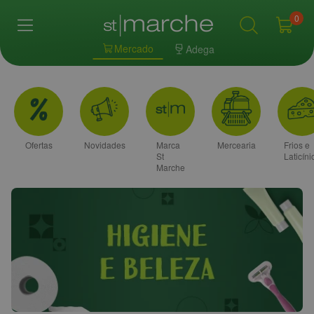
0
Mercado
Adega
Ofertas
Novidades
Marca
Mercearia
Frios e
St
Laticíni
Marche