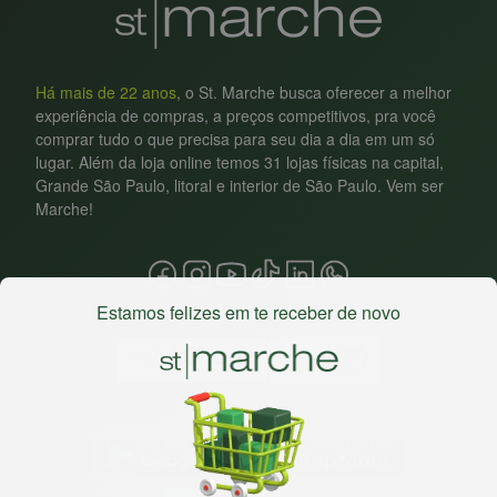
Há mais de 22 anos
, o St. Marche busca oferecer a melhor
experiência de compras, a preços competitivos, pra você
comprar tudo o que precisa para seu dia a dia em um só
lugar. Além da loja online temos 31 lojas físicas na capital,
Grande São Paulo, litoral e interior de São Paulo. Vem ser
Marche!
Estamos felizes em te receber de novo
Baixe nosso app