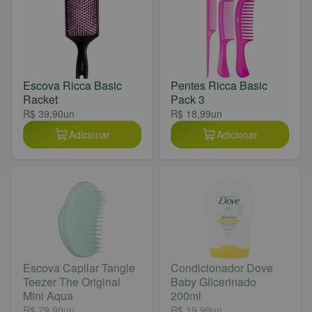
Escova Ricca Basic
Pentes Ricca Basic
Racket
Pack 3
R$ 39,90
un
R$ 18,99
un
Adicionar
Adicionar
Escova Capilar Tangle
Condicionador Dove
Teezer The Original
Baby Glicerinado
Mini Aqua
200ml
R$ 79,90
un
R$ 19,99
un