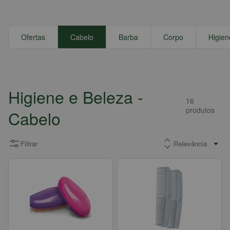
Ofertas
Cabelo
Barba
Corpo
Higien
Higiene e Beleza
-
16
produtos
Cabelo
Filtrar