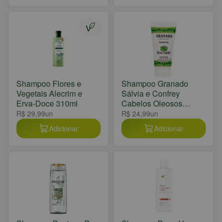
Shampoo Flores e
Shampoo Granado
Vegetais Alecrim e
Sálvia e Confrey
Erva-Doce 310ml
Cabelos Oleosos
180ml
R$ 29,99
un
R$ 24,99
un
Adicionar
Adicionar