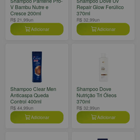
Shampoo Pantene Pro-
Shampoo Dove Uv
V Bambu Nutre e
Repair Glow Ferúlico
Cresce 200ml
370ml
R$ 21,99
un
R$ 32,99
un
Adicionar
Adicionar
Shampoo Clear Men
Shampoo Dove
Anticaspa Queda
Nutrição Tri Óleos
Control 400ml
370ml
R$ 44,99
un
R$ 32,99
un
Adicionar
Adicionar