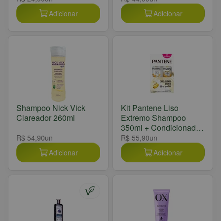
Adicionar
Adicionar
Shampoo Nick Vick
Kit Pantene Liso
Clareador 260ml
Extremo Shampoo
350ml + Condicionador
175ml
R$ 54,90
un
R$ 55,90
un
Adicionar
Adicionar