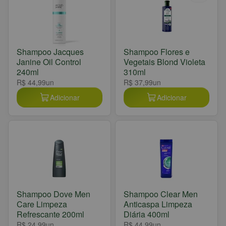
Shampoo Jacques
Shampoo Flores e
Janine Oil Control
Vegetais Blond Violeta
240ml
310ml
R$ 44,99
un
R$ 37,99
un
Adicionar
Adicionar
Shampoo Dove Men
Shampoo Clear Men
Care Limpeza
Anticaspa Limpeza
Refrescante 200ml
Diária 400ml
R$ 24,99
un
R$ 44,99
un