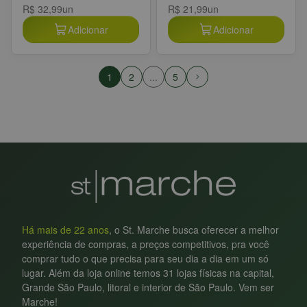
R$ 32,99
un
R$ 21,99
un
Adicionar
Adicionar
1
2
...
5
Há mais de 22 anos
, o St. Marche busca oferecer a melhor
experiência de compras, a preços competitivos, pra você
comprar tudo o que precisa para seu dia a dia em um só
lugar. Além da loja online temos 31 lojas físicas na capital,
Grande São Paulo, litoral e interior de São Paulo. Vem ser
Marche!