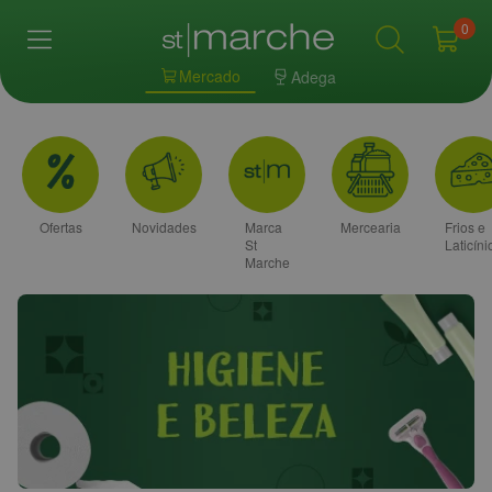
0
Mercado
Adega
Ofertas
Novidades
Marca
Mercearia
Frios e
St
Laticíni
Marche