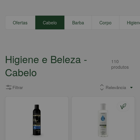
Ofertas
Cabelo
Barba
Corpo
Higien
Higiene e Beleza
-
110
produtos
Cabelo
Filtrar