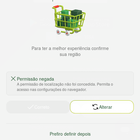
Baixe nosso app
HORTUS COMERCIO DE ALIMENTOS S.A
Para ter a melhor experiência confirme
CNPJ: 09.000.493/0002-15
sua região
Sobre e contato
Termos e políticas
Sobre nós
Termos de serviço
Permissão negada
Ajuda e Suporte
Política de privacidade
A permissão de localização não foi concedida. Permita o
Trabalhe conosco
Política de reembolso
acesso nas configurações do navegador.
Sustentabilidade
Política de frete
Correto
Alterar
Nossas lojas
Tabloides
Relação com Investidores
Prefiro definir depois