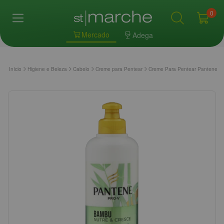
0
Mercado
Adega
Início
Higiene e Beleza
Cabelo
Creme para Pentear
Creme Para Pentear Pantene Pr