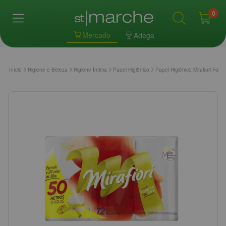
0
Mercado
Adega
Início
Higiene e Beleza
Higiene Íntima
Papel Higiênico
Papel Higiênico Mirafiori Fol