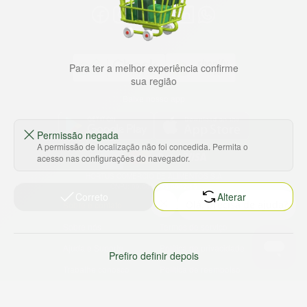
Para ter a melhor experiência confirme
sua região
Baixe nosso app
Permissão negada
A permissão de localização não foi concedida. Permita o
acesso nas configurações do navegador.
HORTUS COMERCIO DE ALIMENTOS S.A
CNPJ: 09.000.493/0002-15
Correto
Alterar
Sobre e contato
Termos e políticas
Sobre nós
Termos de serviço
Ajuda e Suporte
Política de privacidade
Prefiro definir depois
Trabalhe conosco
Política de reembolso
Sustentabilidade
Política de frete