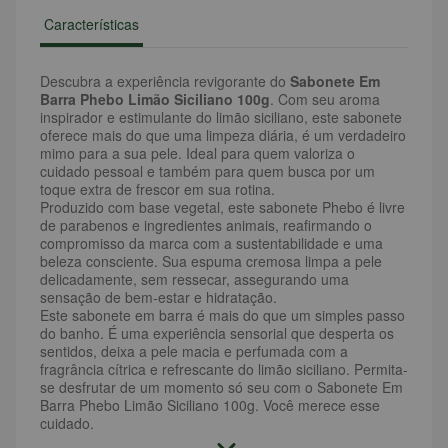
Características
Descubra a experiência revigorante do
Sabonete Em
Barra Phebo Limão Siciliano 100g
. Com seu aroma
inspirador e estimulante do limão siciliano, este sabonete
oferece mais do que uma limpeza diária, é um verdadeiro
mimo para a sua pele. Ideal para quem valoriza o
cuidado pessoal e também para quem busca por um
toque extra de frescor em sua rotina.
Produzido com base vegetal, este sabonete Phebo é livre
de parabenos e ingredientes animais, reafirmando o
compromisso da marca com a sustentabilidade e uma
beleza consciente. Sua espuma cremosa limpa a pele
delicadamente, sem ressecar, assegurando uma
sensação de bem-estar e hidratação.
Este sabonete em barra é mais do que um simples passo
do banho. É uma experiência sensorial que desperta os
sentidos, deixa a pele macia e perfumada com a
fragrância cítrica e refrescante do limão siciliano. Permita-
se desfrutar de um momento só seu com o Sabonete Em
Barra Phebo Limão Siciliano 100g. Você merece esse
cuidado.