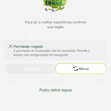
Marche!
Para ter a melhor experiência confirme
sua região
Permissão negada
Baixe nosso app
A permissão de localização não foi concedida. Permita o
acesso nas configurações do navegador.
Correto
Alterar
HORTUS COMERCIO DE ALIMENTOS S.A
CNPJ: 09.000.493/0002-15
Sobre e contato
Termos e políticas
Prefiro definir depois
Sobre nós
Termos de serviço
Ajuda e Suporte
Política de privacidade
Trabalhe conosco
Política de reembolso