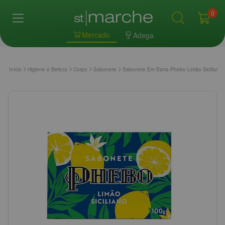
0
Mercado
Adega
Início
Higiene e Beleza
Corpo
Sabonete
Sabonete Em Barra Phebo Limão Siciliano