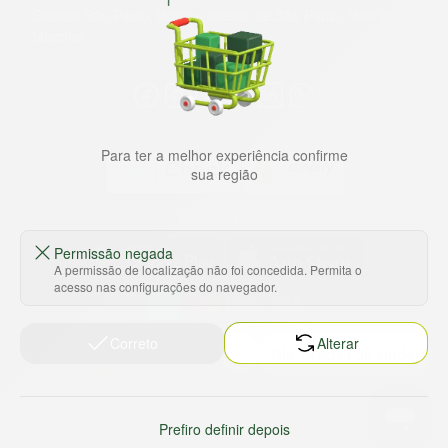
Grande São Paulo, litoral e interior de São Paulo. Vem ser
Marche!
Para ter a melhor experiência confirme
sua região
Baixe nosso app
Permissão negada
A permissão de localização não foi concedida. Permita o
acesso nas configurações do navegador.
HORTUS COMERCIO DE ALIMENTOS S.A
Correto
Alterar
CNPJ: 09.000.493/0002-15
Sobre e contato
Termos e políticas
Sobre nós
Termos de serviço
Prefiro definir depois
Ajuda e Suporte
Política de privacidade