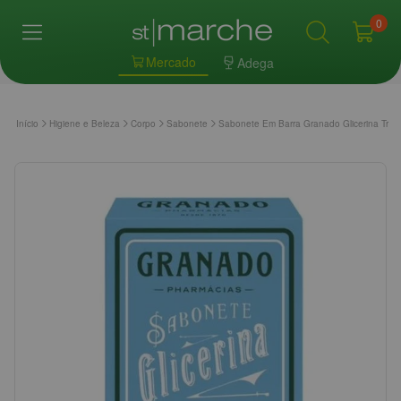
0
Mercado
Adega
Início
Higiene e Beleza
Corpo
Sabonete
Sabonete Em Barra Granado Glicerina Tradi