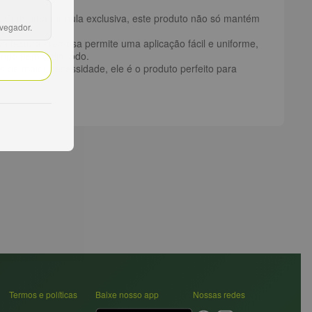
. Com uma fórmula exclusiva, este produto não só mantém
avegador.
s.
a textura cremosa permite uma aplicação fácil e uniforme,
ando bem o dia todo.
de maior necessidade, ele é o produto perfeito para
Termos e políticas
Baixe nosso app
Nossas redes