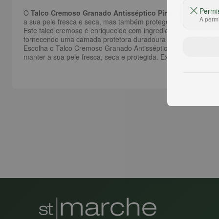
Permi
O
Talco Cremoso Granado Antisséptico Pink 100G
é um ver
A permi
a sua pele fresca e seca, mas também protege contra odores e
Este talco cremoso é enriquecido com ingredientes antisséptic
fornecendo uma camada protetora duradoura na pele. Além diss
Escolha o Talco Cremoso Granado Antisséptico Pink 100G para
manter a sua pele fresca, seca e protegida. Experimente e sint