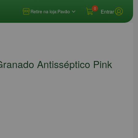
0
Entrar
Retire na loja:
Pavão
ranado Antisséptico Pink