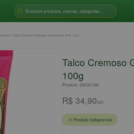
Encontre produtos, marcas, categorias...
armácia
Talco Cremoso Granado Antisséptico Pink 100g
Talco Cremoso G
100g
Produto: 20032166
R$ 34,90
/un
Produto Indisponível