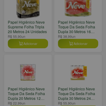
Papel Higiênico Neve
Papel Higiênico Neve
Supreme Folha Tripla
Toque Da Seda Folha
20 Metros 24 Unidades
Dupla 30 Metros 16
Unidades
R$ 55,90
un
R$ 38,99
un
Adicionar
Adicionar
Papel Higiênico Neve
Papel Higiênico Neve
Toque Da Seda Folha
Toque Da Seda Folha
Dupla 20 Metros 12
Dupla 30 Metros 24
Unidades
Unidades
R$ 22,99
un
R$ 55,90
un