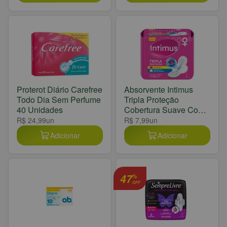
Proterot Diário Carefree
Absorvente Intimus
Todo Dia Sem Perfume
Tripla Proteção
40 Unidades
Cobertura Suave Com
Abas 8 Unidades
R$ 24,99
un
R$ 7,99
un
Adicionar
Adicionar
47
%
OFF