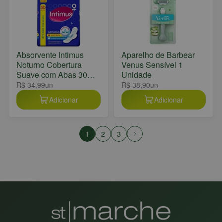
Absorvente Intimus
Aparelho de Barbear
Noturno Cobertura
Venus Sensível 1
Suave com Abas 30
Unidade
Unidades
R$ 34,99
un
R$ 38,90
un
Adicionar
Adicionar
1
2
3