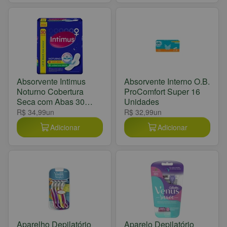
Absorvente Intimus
Absorvente Interno O.B.
Noturno Cobertura
ProComfort Super 16
Seca com Abas 30
Unidades
Unidades
R$ 34,99
un
R$ 32,99
un
Adicionar
Adicionar
Aparelho Depilatório
Aparelo Depilatório