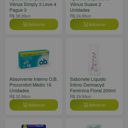
Vênus Simply 3 Leve 4
Vênus Suave 2
Pague 3
Unidades
R$ 38,99
un
R$ 24,99
un
Adicionar
Adicionar
Absorvente Interno O.B.
Sabonete Liquido
Procomfort Médio 16
Íntimo Dermacyd
Unidades
Feminina Floral 200ml
R$ 32,99
un
R$ 29,99
un
Adicionar
Adicionar