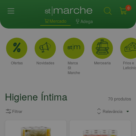
0
Mercado
Adega
Ofertas
Novidades
Marca
Mercearia
Frios e
St
Laticíni
Marche
Higiene Íntima
70
produtos
Filtrar