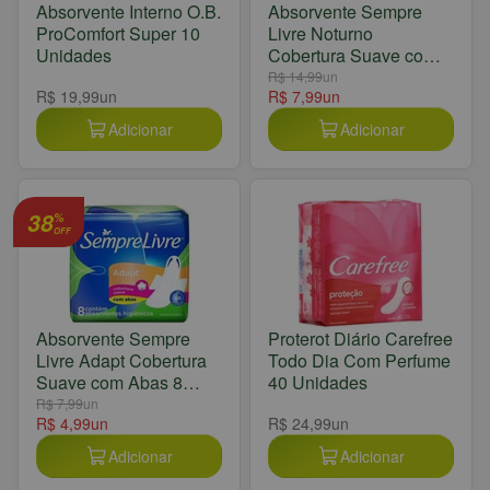
Absorvente Interno O.B.
Absorvente Sempre
ProComfort Super 10
Livre Noturno
Unidades
Cobertura Suave com
Abas 8 Unidades
R$ 14,99
un
R$ 19,99
un
R$ 7,99
un
Adicionar
Adicionar
38
%
OFF
Absorvente Sempre
Proterot Diário Carefree
Livre Adapt Cobertura
Todo Dia Com Perfume
Suave com Abas 8
40 Unidades
Unidades
R$ 7,99
un
R$ 4,99
un
R$ 24,99
un
Adicionar
Adicionar