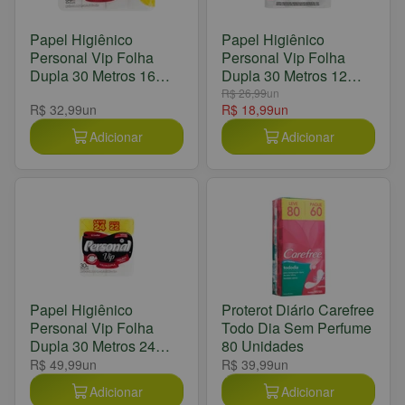
Papel Higiênico
Papel Higiênico
Personal Vip Folha
Personal Vip Folha
Dupla 30 Metros 16
Dupla 30 Metros 12
Unidades
Unidades
R$ 26,99
un
R$ 32,99
un
R$ 18,99
un
Adicionar
Adicionar
Papel Higiênico
Proterot Diário Carefree
Personal Vip Folha
Todo Dia Sem Perfume
Dupla 30 Metros 24
80 Unidades
Unidades
R$ 49,99
un
R$ 39,99
un
Adicionar
Adicionar