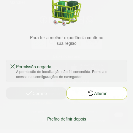
Marche!
Para ter a melhor experiência confirme
sua região
Baixe nosso app
Permissão negada
A permissão de localização não foi concedida. Permita o
acesso nas configurações do navegador.
HORTUS COMERCIO DE ALIMENTOS S.A
Correto
Alterar
CNPJ: 09.000.493/0002-15
Sobre e contato
Termos e políticas
Sobre nós
Termos de serviço
Prefiro definir depois
Ajuda e Suporte
Política de privacidade
Trabalhe conosco
Política de reembolso