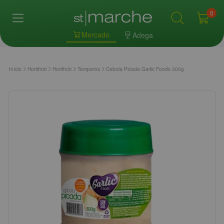
0
Mercado
Adega
Início
Hortifrúti
Hortifrúti
Temperos
Cebola Picada Garlic Foods 300g