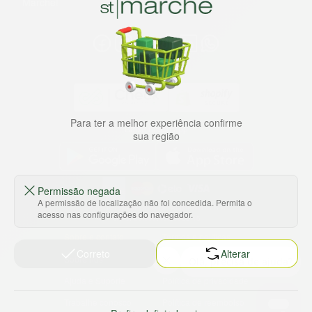
Marche!
Para ter a melhor experiência confirme
Baixe nosso app
sua região
Permissão negada
A permissão de localização não foi concedida. Permita o
HORTUS COMERCIO DE ALIMENTOS S.A
acesso nas configurações do navegador.
CNPJ: 09.000.493/0002-15
Sobre e contato
Termos e políticas
Correto
Alterar
Sobre nós
Termos de serviço
Ajuda e Suporte
Política de privacidade
Trabalhe conosco
Política de reembolso