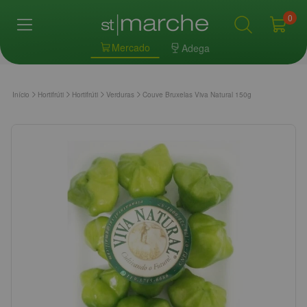
0
Mercado
Adega
Início
Hortifrúti
Hortifrúti
Verduras
Couve Bruxelas Viva Natural 150g