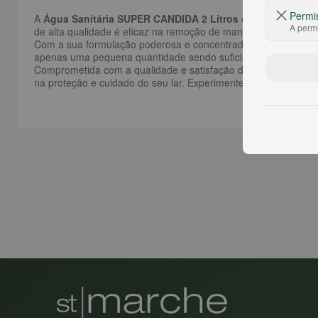
Permi
A
Água Sanitária SUPER CANDIDA 2 Litros
é um item essenc
A permi
de alta qualidade é eficaz na remoção de manchas difíceis, su
Com a sua formulação poderosa e concentrada, é perfeita para 
apenas uma pequena quantidade sendo suficiente para obter 
Comprometida com a qualidade e satisfação dos consumidores,
na proteção e cuidado do seu lar. Experimente e sinta a difere