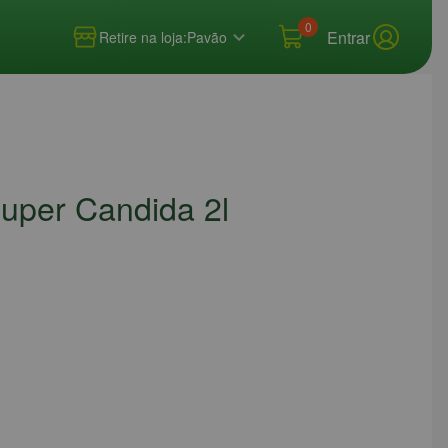
0
Entrar
Retire na loja:
Pavão
Super Candida 2l