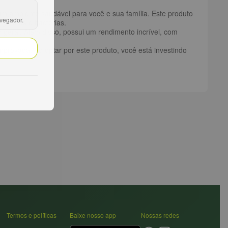
m ambiente saudável para você e sua família. Este produto
avegador.
 germes e bactérias.
 geral. Além disso, possui um rendimento incrível, com
rovada. Ao optar por este produto, você está investindo
Termos e políticas
Baixe nosso app
Nossas redes