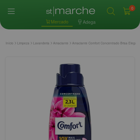
0
Mercado
Adega
Início
Limpeza
Lavanderia
Amaciante
Amaciante Comfort Concentrado Brisa Elegan