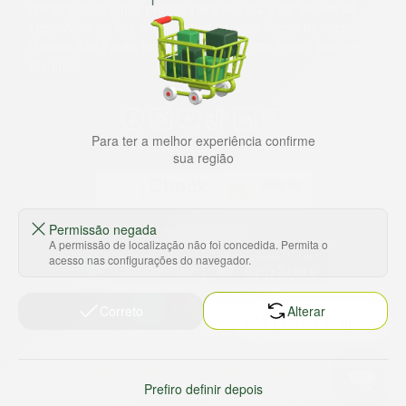
comprar tudo o que precisa para seu dia a dia em um só
lugar. Além da loja online temos 31 lojas físicas na capital,
Grande São Paulo, litoral e interior de São Paulo. Vem ser
Marche!
Para ter a melhor experiência confirme
sua região
Permissão negada
Baixe nosso app
A permissão de localização não foi concedida. Permita o
acesso nas configurações do navegador.
Correto
Alterar
HORTUS COMERCIO DE ALIMENTOS S.A
CNPJ: 09.000.493/0002-15
Sobre e contato
Termos e políticas
Prefiro definir depois
Sobre nós
Termos de serviço