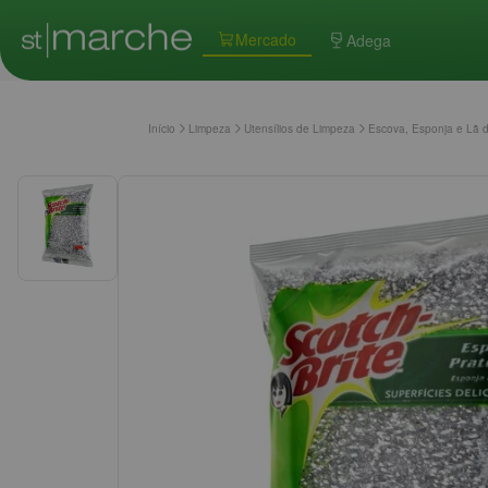
Mercado
Adega
Início
Limpeza
Utensílios de Limpeza
Escova, Esponja e Lã 