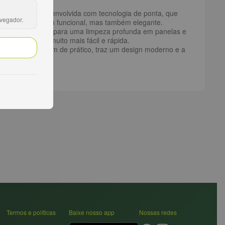
ozinha. Ela é desenvolvida com tecnologia de ponta, que
avegador.
não apenas um item funcional, mas também elegante.
 outro mais áspero para uma limpeza profunda em panelas e
 lavar a louça muito mais fácil e rápida.
e produto que, além de prático, traz um design moderno e a
Termos e políticas
Baixe nosso app
Nossas redes