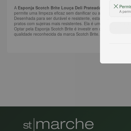
Permi
A
Esponja Scotch Brite Louça Deli Prateada
é um elemento i
A permi
permite uma limpeza eficaz sem danificar ou arranhar as supe
Desenhada para ser durável e resistente, esta esponja apresen
pratos com sujeiras mais resistentes. Ela é uma poderosa aliad
Optar pela Esponja Scotch Brite é investir em qualidade, efic
qualidade reconhecida da marca Scotch Brite. Faça a sua comp