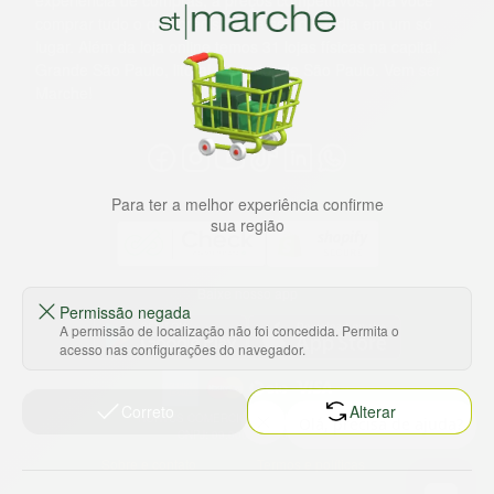
experiência de compras, a preços competitivos, pra você
comprar tudo o que precisa para seu dia a dia em um só
lugar. Além da loja online temos 31 lojas físicas na capital,
Grande São Paulo, litoral e interior de São Paulo. Vem ser
Marche!
Para ter a melhor experiência confirme
sua região
Baixe nosso app
Permissão negada
A permissão de localização não foi concedida. Permita o
acesso nas configurações do navegador.
Correto
Alterar
HORTUS COMERCIO DE ALIMENTOS S.A
CNPJ: 09.000.493/0002-15
Sobre e contato
Termos e políticas