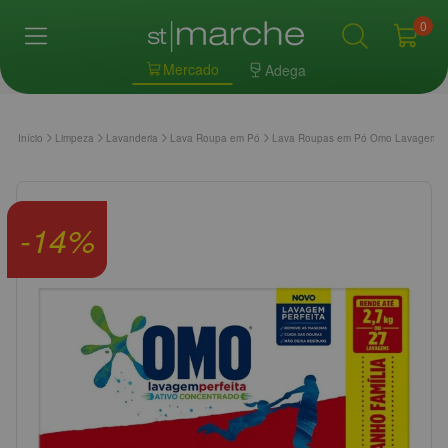
0
Mercado
Adega
Início
Limpeza
Lavanderia
Lava Roupa em Pó
Lava Roupas em Pó Omo Lavagem Per
-
14
%