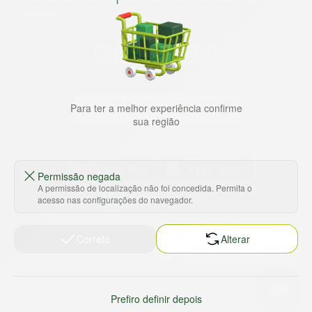
Marche!
Para ter a melhor experiência confirme
sua região
Baixe nosso app
Permissão negada
A permissão de localização não foi concedida. Permita o
acesso nas configurações do navegador.
HORTUS COMERCIO DE ALIMENTOS S.A
CNPJ: 09.000.493/0002-15
Correto
Alterar
Sobre e contato
Termos e políticas
Sobre nós
Termos de serviço
Ajuda e Suporte
Política de privacidade
Prefiro definir depois