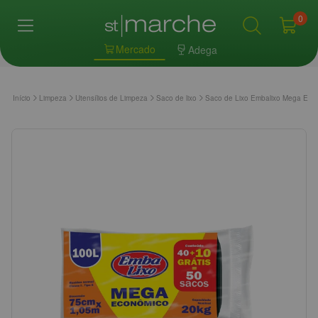
0
Mercado
Adega
Início
Limpeza
Utensílios de Limpeza
Saco de lixo
Saco de Lixo Embalixo Mega Eco