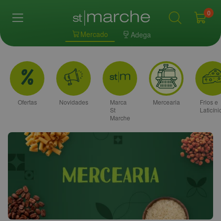
0
Mercado
Adega
Ofertas
Novidades
Marca
Mercearia
Frios e
St
Laticíni
Marche