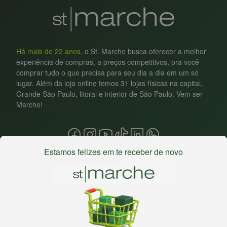
Há mais de 22 anos
, o St. Marche busca oferecer a melhor
experiência de compras, a preços competitivos, pra você
comprar tudo o que precisa para seu dia a dia em um só
lugar. Além da loja online temos 31 lojas físicas na capital,
Grande São Paulo, litoral e interior de São Paulo. Vem ser
Marche!
Estamos felizes em te receber de novo
Baixe nosso app