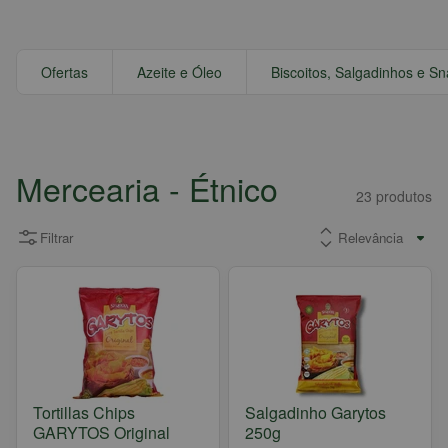
Ofertas
Azeite e Óleo
Biscoitos, Salgadinhos e S
Mercearia
- Étnico
23
produtos
Filtrar
Tortillas Chips
Salgadinho Garytos
GARYTOS Original
250g