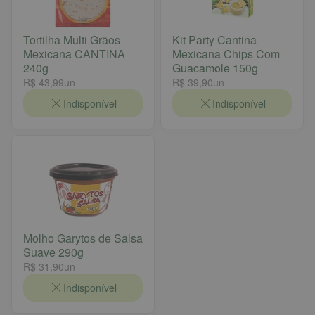
Tortilha Multi Grãos
Kit Party Cantina
Mexicana CANTINA
Mexicana Chips Com
240g
Guacamole 150g
R$ 43,99
un
R$ 39,90
un
Indisponível
Indisponível
Molho Garytos de Salsa
Suave 290g
R$ 31,90
un
Indisponível