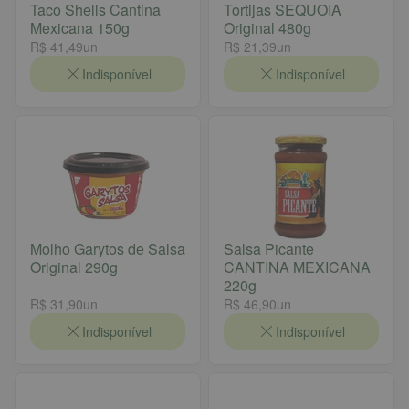
Taco Shells Cantina
Tortijas SEQUOIA
Mexicana 150g
Original 480g
R$ 41,49
un
R$ 21,39
un
Indisponível
Indisponível
Molho Garytos de Salsa
Salsa Picante
Original 290g
CANTINA MEXICANA
220g
R$ 31,90
un
R$ 46,90
un
Indisponível
Indisponível