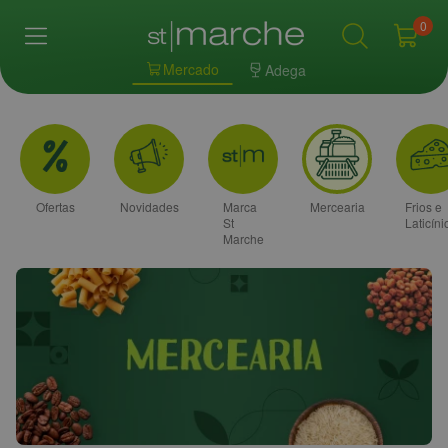
0
Mercado
Adega
Ofertas
Novidades
Marca
Mercearia
Frios e
St
Laticíni
Marche