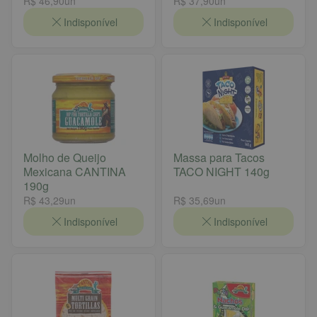
R$ 46,90
un
R$ 37,90
un
Indisponível
Indisponível
Molho de Queijo
Massa para Tacos
Mexicana CANTINA
TACO NIGHT 140g
190g
R$ 43,29
un
R$ 35,69
un
Indisponível
Indisponível