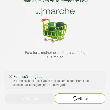
Estamos felizes em te receber de novo
Baixe nosso app
HORTUS COMERCIO DE ALIMENTOS S.A
Para ter a melhor experiência confirme
CNPJ: 09.000.493/0002-15
sua região
Sobre e contato
Termos e políticas
Sobre nós
Termos de serviço
Ajuda e Suporte
Política de privacidade
Permissão negada
A permissão de localização não foi concedida. Permita o
Trabalhe conosco
Política de reembolso
acesso nas configurações do navegador.
Sustentabilidade
Política de frete
Correto
Alterar
Nossas lojas
Tabloides