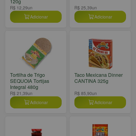
120g
R$ 12,29
un
R$ 25,39
un
Adicionar
Adicionar
Tortilha de Trigo
Taco Mexicana Dinner
SEQUOIA Tortijas
CANTINA 325g
Integral 480g
R$ 21,39
un
R$ 85,90
un
Adicionar
Adicionar