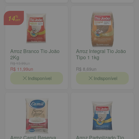
14
%
OFF
Arroz Branco Tio João
Arroz Integral Tio João
2Kg
Tipo 1 1kg
R$ 13,99
un
R$ 11,99
un
R$ 8,69
un
Indisponível
Indisponível
Arroz Camil Reserva
Arroz Parbolizado Tio