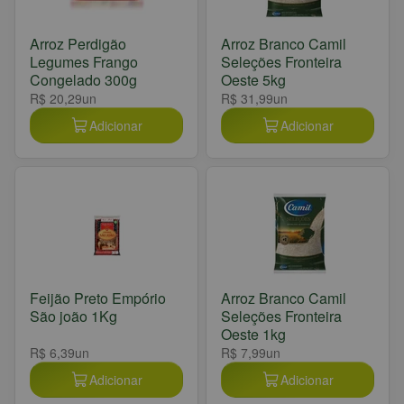
Arroz Perdigão
Arroz Branco Camil
Legumes Frango
Seleções Fronteira
Congelado 300g
Oeste 5kg
R$ 20,29
un
R$ 31,99
un
Adicionar
Adicionar
Feijão Preto Empório
Arroz Branco Camil
São joão 1Kg
Seleções Fronteira
Oeste 1kg
R$ 6,39
un
R$ 7,99
un
Adicionar
Adicionar