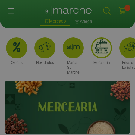
0
Mercado
Adega
Ofertas
Novidades
Marca
Mercearia
Frios e
St
Laticíni
Marche