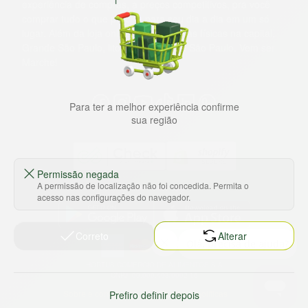
experiência de compras, a preços competitivos, pra você
comprar tudo o que precisa para seu dia a dia em um só
lugar. Além da loja online temos 31 lojas físicas na capital,
Grande São Paulo, litoral e interior de São Paulo. Vem ser
Marche!
Para ter a melhor experiência confirme
sua região
Permissão negada
A permissão de localização não foi concedida. Permita o
Baixe nosso app
acesso nas configurações do navegador.
Correto
Alterar
HORTUS COMERCIO DE ALIMENTOS S.A
CNPJ: 09.000.493/0002-15
Sobre e contato
Termos e políticas
Prefiro definir depois