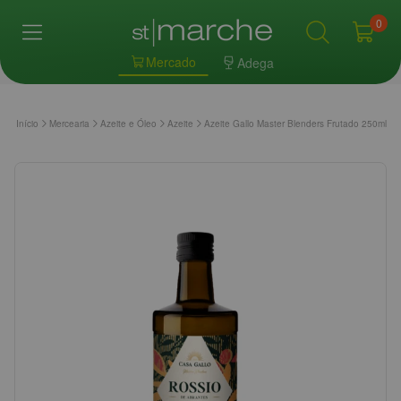
0
Mercado
Adega
Início
Mercearia
Azeite e Óleo
Azeite
Azeite Gallo Master Blenders Frutado 250ml