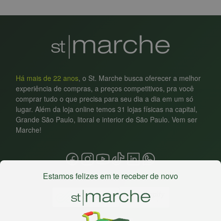
Há mais de 22 anos
, o St. Marche busca oferecer a melhor
experiência de compras, a preços competitivos, pra você
comprar tudo o que precisa para seu dia a dia em um só
lugar. Além da loja online temos 31 lojas físicas na capital,
Grande São Paulo, litoral e interior de São Paulo. Vem ser
Marche!
Estamos felizes em te receber de novo
Baixe nosso app