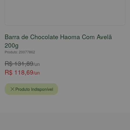
Barra de Chocolate Haoma Com Avelã
200g
Produto: 20077862
R$ 131,89
/un
R$ 118,69
/un
Produto Indisponível