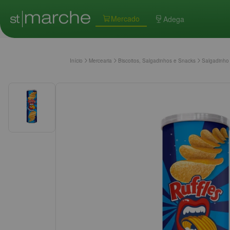
Mercado
Adega
Início
Mercearia
Biscoitos, Salgadinhos e Snacks
Salgadinho