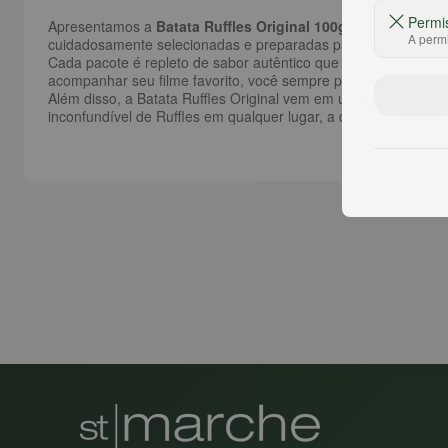
Permi
Apresentamos a
Batata Ruffles Original 100g
, um lanche clá
A permi
cuidadosamente selecionadas e preparadas para entregar a q
Cada pacote é repleto de sabor autêntico que você adora, tor
acompanhar seu filme favorito, você sempre pode contar com a
Além disso, a Batata Ruffles Original vem em uma embalagem pr
inconfundível de Ruffles em qualquer lugar, a qualquer hora.