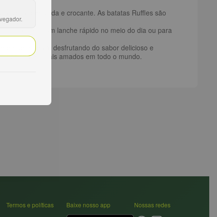
ura única, ondulada e crocante. As batatas Ruffles são
avegador.
em snacks.
ão com amigos, um lanche rápido no meio do dia ou para
nde quer que vá, desfrutando do sabor delicioso e
 é um dos snacks mais amados em todo o mundo.
Termos e políticas
Baixe nosso app
Nossas redes