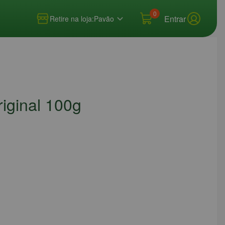
0
Entrar
Retire na loja:
Pavão
riginal 100g