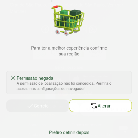
Grande São Paulo, litoral e interior de São Paulo. Vem ser
Marche!
Para ter a melhor experiência confirme
sua região
Baixe nosso app
Permissão negada
A permissão de localização não foi concedida. Permita o
acesso nas configurações do navegador.
HORTUS COMERCIO DE ALIMENTOS S.A
Correto
Alterar
CNPJ: 09.000.493/0002-15
Sobre e contato
Termos e políticas
Sobre nós
Termos de serviço
Prefiro definir depois
Ajuda e Suporte
Política de privacidade