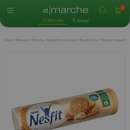
0
Mercado
Adega
Início
Mercearia
Biscoitos, Salgadinhos e Snacks
Biscoito Doce
Biscoito Integral N