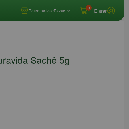
0
Entrar
Retire na loja:
Pavão
uravida Sachê 5g