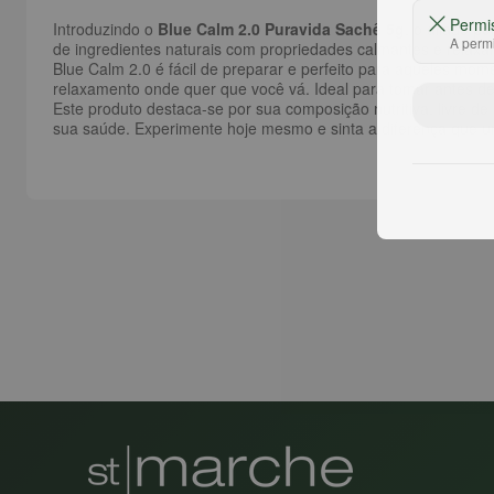
Permi
Introduzindo o
Blue Calm 2.0 Puravida Sachê 5g
, o aliado p
A permi
de ingredientes naturais com propriedades calmantes e relaxant
Blue Calm 2.0 é fácil de preparar e perfeito para aqueles mom
relaxamento onde quer que você vá. Ideal para tomar antes d
Este produto destaca-se por sua composição nutritiva, livre de
sua saúde. Experimente hoje mesmo e sinta a diferença que u