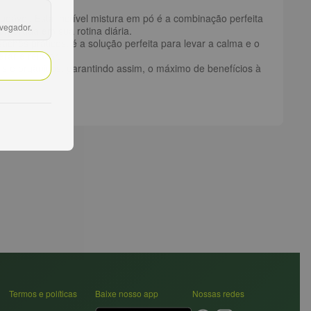
audável. Esta incrível mistura em pó é a combinação perfeita
avegador.
orporada em sua rotina diária.
chês práticos, é a solução perfeita para levar a calma e o
rar e relaxar.
ais e orgânicos, garantindo assim, o máximo de benefícios à
Termos e políticas
Baixe nosso app
Nossas redes