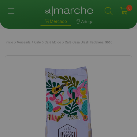
0
Mercado
Adega
Início
Mercearia
Café
Café Moído
Café Casa Brasil Tradicional 500g