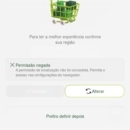
lugar. Além da loja online temos 31 lojas físicas na capital,
Grande São Paulo, litoral e interior de São Paulo. Vem ser
Marche!
Para ter a melhor experiência confirme
sua região
Permissão negada
Baixe nosso app
A permissão de localização não foi concedida. Permita o
acesso nas configurações do navegador.
Correto
Alterar
HORTUS COMERCIO DE ALIMENTOS S.A
CNPJ: 09.000.493/0002-15
Sobre e contato
Termos e políticas
Prefiro definir depois
Sobre nós
Termos de serviço
Ajuda e Suporte
Política de privacidade