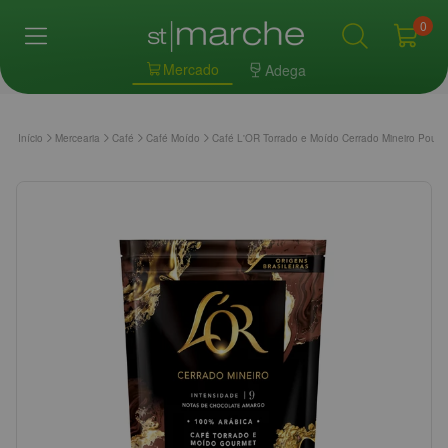
0
Mercado
Adega
Início
Mercearia
Café
Café Moído
Café L'OR Torrado e Moído Cerrado Mineiro Pouc