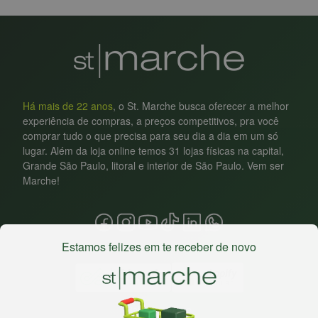
Há mais de 22 anos
, o St. Marche busca oferecer a melhor
experiência de compras, a preços competitivos, pra você
comprar tudo o que precisa para seu dia a dia em um só
lugar. Além da loja online temos 31 lojas físicas na capital,
Grande São Paulo, litoral e interior de São Paulo. Vem ser
Marche!
Estamos felizes em te receber de novo
Baixe nosso app