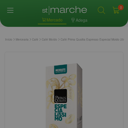
0
Mercado
Adega
Início
Mercearia
Café
Café Moído
Café Prima Qualita Espresso Especial Moido 250g