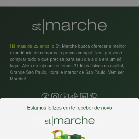
Há mais de 22 anos
, o St. Marche busca oferecer a melhor
experiência de compras, a preços competitivos, pra você
comprar tudo o que precisa para seu dia a dia em um só
lugar. Além da loja online temos 31 lojas físicas na capital,
Grande São Paulo, litoral e interior de São Paulo. Vem ser
Marche!
Estamos felizes em te receber de novo
Baixe nosso app