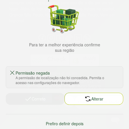
comprar tudo o que precisa para seu dia a dia em um só
lugar. Além da loja online temos 31 lojas físicas na capital,
Grande São Paulo, litoral e interior de São Paulo. Vem ser
Marche!
Para ter a melhor experiência confirme
sua região
Permissão negada
Baixe nosso app
A permissão de localização não foi concedida. Permita o
acesso nas configurações do navegador.
Correto
Alterar
HORTUS COMERCIO DE ALIMENTOS S.A
CNPJ: 09.000.493/0002-15
Sobre e contato
Termos e políticas
Prefiro definir depois
Sobre nós
Termos de serviço