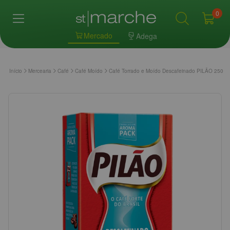
0
Mercado
Adega
Início
Mercearia
Café
Café Moído
Café Torrado e Moído Descafeinado PILÃO 250g