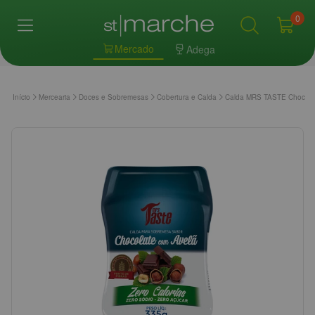
0
Mercado
Adega
Início
Mercearia
Doces e Sobremesas
Cobertura e Calda
Calda MRS TASTE Chocola