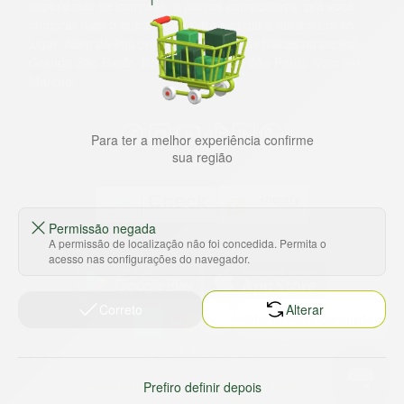
experiência de compras, a preços competitivos, pra você
comprar tudo o que precisa para seu dia a dia em um só
lugar. Além da loja online temos 31 lojas físicas na capital,
Grande São Paulo, litoral e interior de São Paulo. Vem ser
Marche!
Para ter a melhor experiência confirme
sua região
Permissão negada
A permissão de localização não foi concedida. Permita o
Baixe nosso app
acesso nas configurações do navegador.
Correto
Alterar
HORTUS COMERCIO DE ALIMENTOS S.A
CNPJ: 09.000.493/0002-15
Sobre e contato
Termos e políticas
Prefiro definir depois