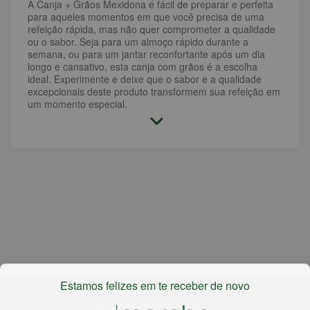
A Canja + Grãos Mexidona é fácil de preparar e perfeita
para aqueles momentos em que você precisa de uma
refeição rápida, mas não quer comprometer a qualidade
ou o sabor. Seja para um almoço rápido durante a
semana, ou para um jantar reconfortante após um dia
longo e cansativo, esta canja com grãos é a escolha
ideal. Experimente e deixe que o sabor e a qualidade
excepcionais deste produto transformem sua refeição em
um momento especial.
Estamos felizes em te receber de novo