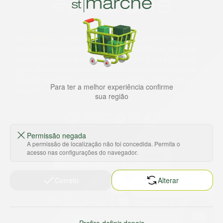
Há mais de 22 anos
, o St. Marche busca oferecer a melhor
experiência de compras, a preços competitivos, pra você
comprar tudo o que precisa para seu dia a dia em um só
lugar. Além da loja online temos 31 lojas físicas na capital,
Grande São Paulo, litoral e interior de São Paulo. Vem ser
Para ter a melhor experiência confirme
Marche!
sua região
Permissão negada
A permissão de localização não foi concedida. Permita o
acesso nas configurações do navegador.
Correto
Alterar
Baixe nosso app