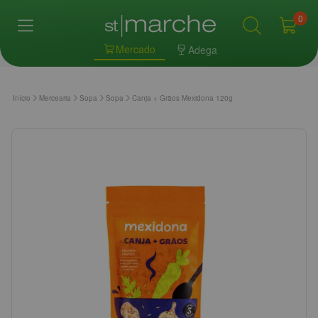
0
Mercado
Adega
Início
Mercearia
Sopa
Sopa
Canja + Grãos Mexidona 120g