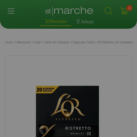
0
Mercado
Adega
Início
Mercearia
Café
Café em Cápsula
Cápsulas Café L'OR Ristretto 20 Unidades