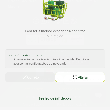
Grande São Paulo, litoral e interior de São Paulo. Vem ser
Marche!
Para ter a melhor experiência confirme
sua região
Baixe nosso app
Permissão negada
A permissão de localização não foi concedida. Permita o
acesso nas configurações do navegador.
Correto
Alterar
HORTUS COMERCIO DE ALIMENTOS S.A
CNPJ: 09.000.493/0002-15
Sobre e contato
Termos e políticas
Sobre nós
Termos de serviço
Prefiro definir depois
Ajuda e Suporte
Política de privacidade