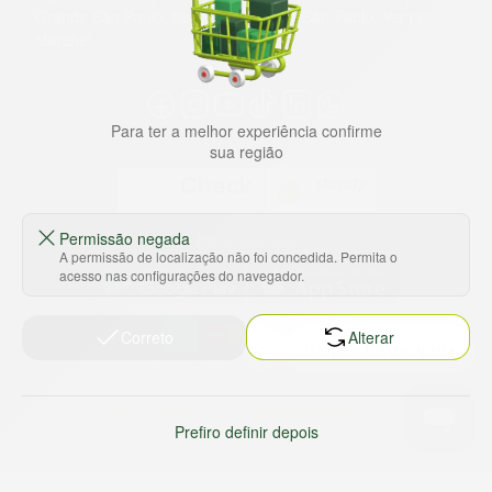
Grande São Paulo, litoral e interior de São Paulo. Vem ser
Marche!
Para ter a melhor experiência confirme
sua região
Permissão negada
Baixe nosso app
A permissão de localização não foi concedida. Permita o
acesso nas configurações do navegador.
Correto
Alterar
HORTUS COMERCIO DE ALIMENTOS S.A
CNPJ: 09.000.493/0002-15
Sobre e contato
Termos e políticas
Prefiro definir depois
Sobre nós
Termos de serviço
Ajuda e Suporte
Política de privacidade