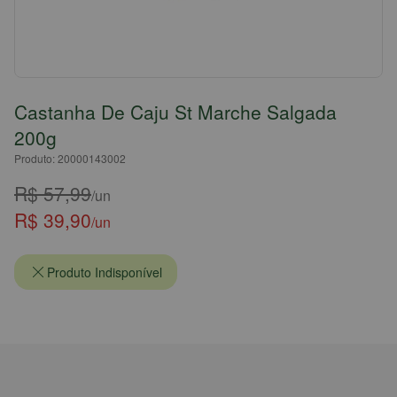
Castanha De Caju St Marche Salgada
200g
Produto: 20000143002
R$ 57,99
/un
R$ 39,90
/un
Produto Indisponível