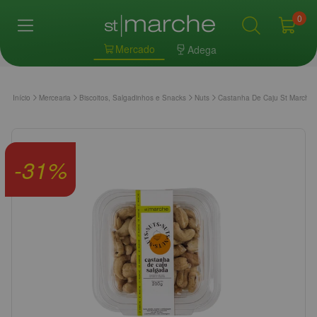
0
Mercado
Adega
Início
Mercearia
Biscoitos, Salgadinhos e Snacks
Nuts
Castanha De Caju St Marche
-
31
%