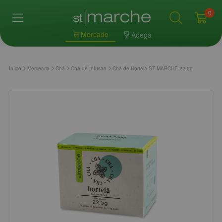
0
Mercado
Adega
Início
Mercearia
Chá
Chá de Infusão
Chá de Hortelã ST MARCHE 22,5g