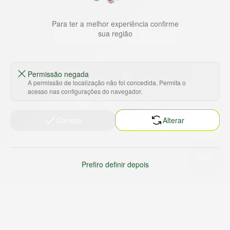
Para ter a melhor experiência confirme
sua região
Baixe nosso app
Permissão negada
A permissão de localização não foi concedida. Permita o
acesso nas configurações do navegador.
HORTUS COMERCIO DE ALIMENTOS S.A
Correto
Alterar
CNPJ: 09.000.493/0002-15
Sobre e contato
Termos e políticas
Sobre nós
Termos de serviço
Prefiro definir depois
Ajuda e Suporte
Política de privacidade
Trabalhe conosco
Política de reembolso
Sustentabilidade
Política de frete
Nossas lojas