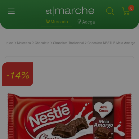
0
Mercado
Adega
Início
Mercearia
Chocolate
Chocolate Tradicional
Chocolate NESTLE Meio Amargo 8
-
14
%