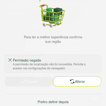
lugar. Além da loja online temos 31 lojas físicas na capital,
Grande São Paulo, litoral e interior de São Paulo. Vem ser
Marche!
Para ter a melhor experiência confirme
sua região
Baixe nosso app
Permissão negada
A permissão de localização não foi concedida. Permita o
acesso nas configurações do navegador.
Correto
Alterar
HORTUS COMERCIO DE ALIMENTOS S.A
CNPJ: 09.000.493/0002-15
Sobre e contato
Termos e políticas
Sobre nós
Termos de serviço
Prefiro definir depois